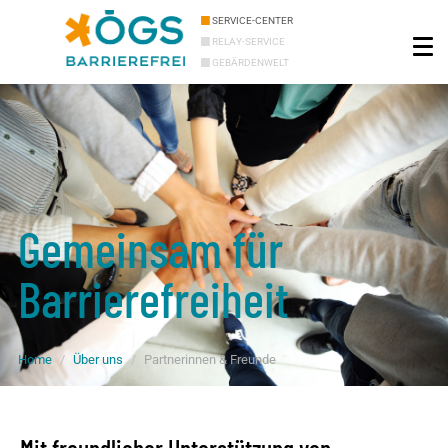
SERVICE-CENTER
RELAY-SERVICE
GEBÄRDENWELT
Gemeinsam für
Barrierefreiheit
Home
Über uns
Partnerinnen & Freunde