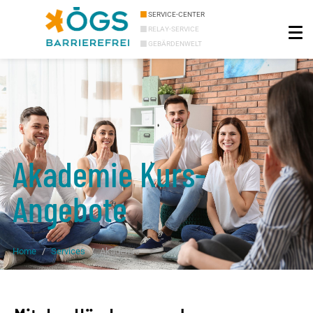
SERVICE-CENTER
RELAY-SERVICE
GEBÄRDENWELT
Akademie Kurs-
Angebote
Home
Services
Akademie