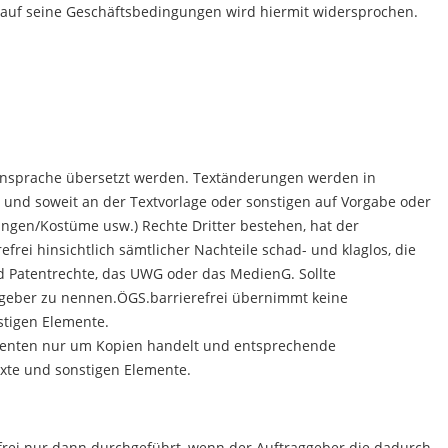
 auf seine Geschäftsbedingungen wird hiermit widersprochen.
densprache übersetzt werden. Textänderungen werden in
und soweit an der Textvorlage oder sonstigen auf Vorgabe oder
tungen/Kostüme usw.) Rechte Dritter bestehen, hat der
rei hinsichtlich sämtlicher Nachteile schad- und klaglos, die
d Patentrechte, das UWG oder das MedienG. Sollte
aggeber zu nennen.ÖGS.barrierefrei übernimmt keine
nstigen Elemente.
lementen nur um Kopien handelt und entsprechende
Texte und sonstigen Elemente.
frei nur dann durchgeführt, wenn der Auftraggeber die dadurch