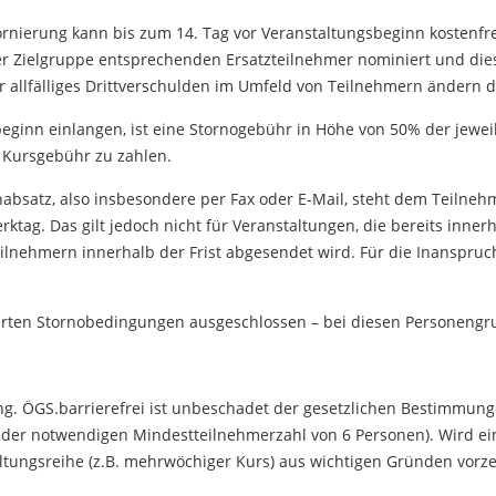
tornierung kann bis zum 14. Tag vor Veranstaltungsbeginn kostenf
der Zielgruppe entsprechenden Ersatzteilnehmer nominiert und dies
er allfälliges Drittverschulden im Umfeld von Teilnehmern ändern 
sbeginn einlangen, ist eine Stornogebühr in Höhe von 50% der jewe
 Kursgebühr zu zahlen.
absatz, also insbesondere per Fax oder E-Mail, steht dem Teilnehm
erktag. Das gilt jedoch nicht für Veranstaltungen, die bereits inn
n Teilnehmern innerhalb der Frist abgesendet wird. Für die Inanspr
rten Stornobedingungen ausgeschlossen – bei diesen Personengrup
ng. ÖGS.barrierefrei ist unbeschadet der gesetzlichen Bestimmung
 der notwendigen Mindestteilnehmerzahl von 6 Personen). Wird ein
tungsreihe (z.B. mehrwöchiger Kurs) aus wichtigen Gründen vorze