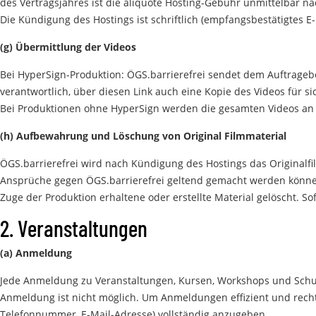
des Vertragsjahres ist die aliquote Hosting-Gebühr unmittelbar 
Die Kündigung des Hostings ist schriftlich (empfangsbestätigtes 
(g) Übermittlung der Videos
Bei HyperSign-Produktion: ÖGS.barrierefrei sendet dem Auftragebe
verantwortlich, über diesen Link auch eine Kopie des Videos für si
Bei Produktionen ohne HyperSign werden die gesamten Videos an
(h) Aufbewahrung und Löschung von Original Filmmaterial
ÖGS.barrierefrei wird nach Kündigung des Hostings das Originalf
Ansprüche gegen ÖGS.barrierefrei geltend gemacht werden können. 
Zuge der Produktion erhaltene oder erstellte Material gelöscht. S
2. Veranstaltungen
(a) Anmeldung
Jede Anmeldung zu Veranstaltungen, Kursen, Workshops und Schulu
Anmeldung ist nicht möglich. Um Anmeldungen effizient und rechtz
Telefonnummer, E-Mail-Adresse) vollständig anzugeben.