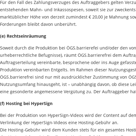
Für den Fall des Zahlungsverzuges des Auftraggebers gelten Verzug
entstehenden Mahn- und Inkassospesen, soweit sie zur zweckentsp
marktüblicher Höhe von derzeit zumindest € 20,00 je Mahnung so
Forderungen bleibt davon unberührt.
(e) Rechtseinräumung
Soweit durch die Produktion bei ÖGS.barrierefei und/oder den vo
urheberrechtliche Befugnisse), räumt ÖGS.barrierefrei dem Auftrag
Auftragserteilung vereinbarte, besprochene oder ins Auge gefass
Produktion vereinbarten Entgelts. Im Rahmen dieser Nutzungsgest
ÖGS.barrierefrei sind nur mit ausdrücklicher Zustimmung von ÖGS.
Nutzungsumfang hinausgeht, ist – unabhängig davon, ob diese Leist
eine gesonderte angemessene Vergütung zu. Der Auftraggeber haf
(f) Hosting bei HyperSign
Bei der Produktion von HyperSign-Videos wird der Content auf dem
Verlinkung der HyperSign-Videos eine Hosting-Gebühr an.
Die Hosting-Gebühr wird dem Kunden stets für ein gesamtes Host