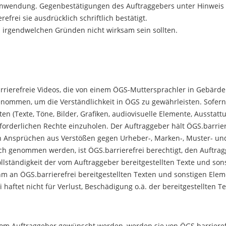
 Anwendung. Gegenbestätigungen des Auftraggebers unter Hinweis
rei sie ausdrücklich schriftlich bestätigt.
s irgendwelchen Gründen nicht wirksam sein sollten.
arrierefreie Videos, die von einem ÖGS-Muttersprachler in Gebär
ommen, um die Verständlichkeit in ÖGS zu gewährleisten. Sofern 
n (Texte, Töne, Bilder, Grafiken, audiovisuelle Elemente, Ausstat
rderlichen Rechte einzuholen. Der Auftraggeber hält ÖGS.barrieref
ich Ansprüchen aus Verstößen gegen Urheber-, Marken-, Muster- un
ruch genommen werden, ist ÖGS.barrierefrei berechtigt, den Auftr
ollständigkeit der vom Auftraggeber bereitgestellten Texte und so
 ihm an ÖGS.barrierefrei bereitgestellten Texten und sonstigen E
 haftet nicht für Verlust, Beschädigung o.ä. der bereitgestellten 
vom Auftraggeber gewünscht werden, werden sie von ÖGS.barriere