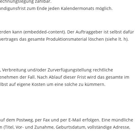
 Rechnungslegung zahlbar.
 Kündigunsfrist zum Ende jeden Kalendermonats möglich.
erden kann (embedded-content). Der Auftraggeber ist selbst dafür
ertrages das gesamte Produktionsmaterial löschen (siehe lt. h).
, Verbreitung und/oder Zurverfügungstellung rechtliche
enehmen der Fall. Nach Ablauf dieser Frist wird das gesamte im
 selbst auf eigene Kosten um eine solche zu kümmern.
auf dem Postweg, per Fax und per E-Mail erfolgen. Eine mündliche
 (Titel, Vor- und Zunahme, Geburtsdatum, vollständige Adresse,