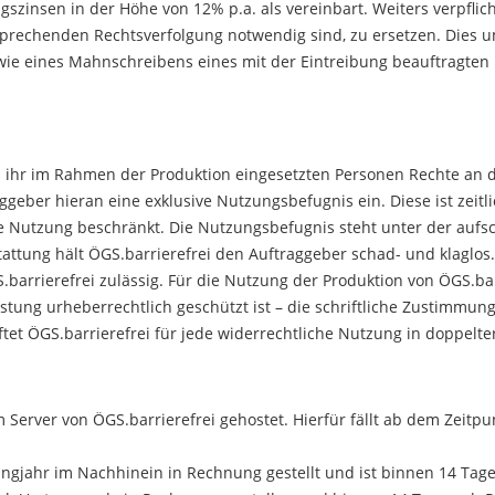
szinsen in der Höhe von 12% p.a. als vereinbart. Weiters verpflich
rechenden Rechtsverfolgung notwendig sind, zu ersetzen. Dies um
wie eines Mahnschreibens eines mit der Eintreibung beauftragte
n ihr im Rahmen der Produktion eingesetzten Personen Rechte an d
geber hieran eine exklusive Nutzungsbefugnis ein. Diese ist zeitl
te Nutzung beschränkt. Die Nutzungsbefugnis steht unter der aufs
attung hält ÖGS.barrierefrei den Auftraggeber schad- und klaglo
barrierefrei zulässig. Für die Nutzung der Produktion von ÖGS.ba
ung urheberrechtlich geschützt ist – die schriftliche Zustimmung 
tet ÖGS.barrierefrei für jede widerrechtliche Nutzung in doppel
 Server von ÖGS.barrierefrei gehostet. Hierfür fällt ab dem Zeitp
ingjahr im Nachhinein in Rechnung gestellt und ist binnen 14 Ta