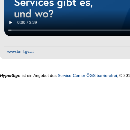
www.bmf.gv.at
HyperSign
ist ein Angebot des
Service-Center ÖGS.barrierefrei
, © 20